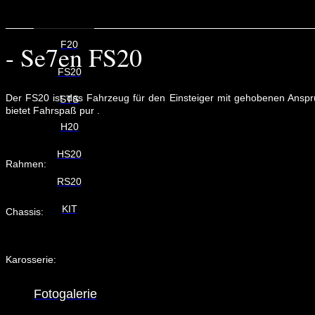
F20
- Se7en FS20
FS20
Der FS20 ist das Fahrzeug für den Einsteiger mit gehobenen Anspr
STS
bietet Fahrspaß pur .
H20
HS20
Rahmen:
RS20
KIT
Chassis:
Karosserie:
Fotogalerie