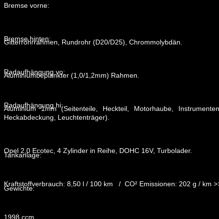
Bremse vorne:
Bremse hinten:
Gitterrohrrahmen, Rundrohr (D20/D25), Chrommolybdän.
Radaufhängung vo:
Aluminiumbeplankter (1,0/1,2mm) Rahmen.
Radaufhängung hi:
Aluminium 1mm (Seitenteile, Heckteil, Motorhaube, Instrumentenk
Heckabdeckung, Leuchtenträger).
Opel 2,0 Ecotec, 4 Zylinder in Reihe, DOHC 16V, Turbolader.
Tankanlage:
Kraftstoffverbrauch: 8,50 l / 100 km / CO² Emissionen: 202 g / km 
Gewichte:
1998 ccm