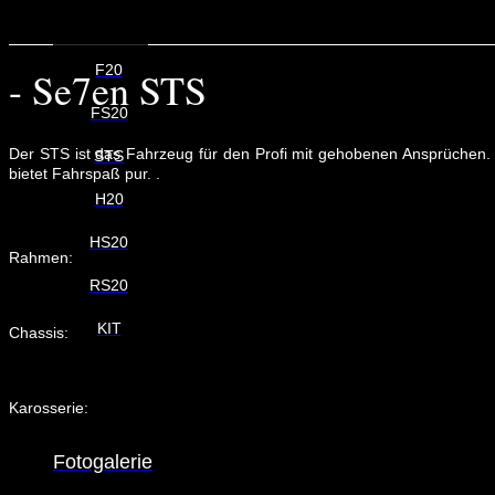
F20
- Se7en STS
FS20
Der STS ist das Fahrzeug für den Profi mit gehobenen Ansprüchen.
STS
bietet Fahrspaß pur. .
H20
HS20
Rahmen:
RS20
KIT
Chassis:
Karosserie:
Fotogalerie